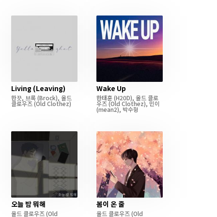
Living (Leaving)
Wake Up
한끗
,
브록
(Brock)
,
올드
한태훈
(H20D)
,
올드 클로
클로우즈
(Old Clothez)
우즈
(Old Clothez)
,
민이
(mean2)
,
박수형
오늘 밤 뭐해
봄이 온 줄
올드 클로우즈
(Old
올드 클로우즈
(Old