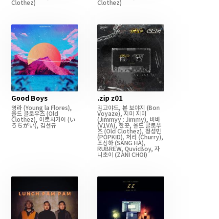
Clothez)
Clothez)
Good Boys
.zip z01
영라
(Young la Flores)
,
김고야드
,
본 보야지
(Bon
올드 클로우즈
(Old
Voyaze)
,
지미 지미
Clothez)
,
이로치가이
(い
(Jimmyy : Jimmy)
,
비바
ろちがい)
,
김선규
(V1VA)
,
한끗
,
올드 클로우
즈
(Old Clothez)
,
정성민
(POPKID)
,
처리
(Churry)
,
조상하
(SANG HA)
,
RUBREW
,
QuvicBoy
,
자
니초이
(ZANI CHOI)