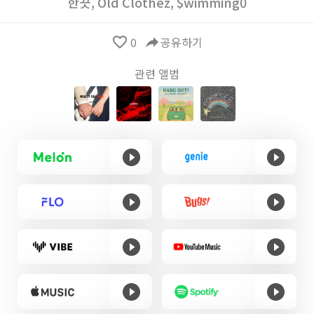
한끗
,
Old Clothez
,
$wimming0
favorite_border
0
reply
공유하기
관련 앨범