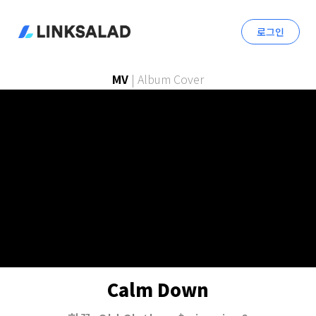
로그인
MV
|
Album Cover
Calm Down