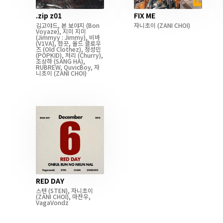
.zip z01
FIX ME
김고야드
,
본 보야지
(Bon
자니초이
(ZANI CHOI)
Voyaze)
,
지미 지미
(Jimmyy : Jimmy)
,
비바
(V1VA)
,
한끗
,
올드 클로우
즈
(Old Clothez)
,
정성민
(POPKID)
,
처리
(Churry)
,
조상하
(SANG HA)
,
RUBREW
,
QuvicBoy
,
자
니초이
(ZANI CHOI)
RED DAY
스텐
(STEN)
,
자니초이
(ZANI CHOI)
,
마찬우
,
VagaVondz