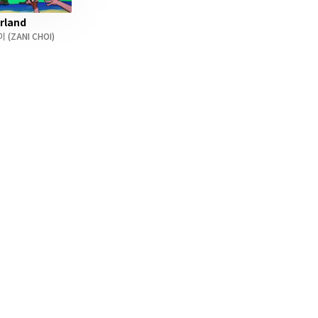
rland
이
(ZANI CHOI)