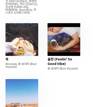
즈
(Old Clothez)
,
정성민
(POPKID)
,
처리
(Churry)
,
조상하
(SANG HA)
,
RUBREW
,
QuvicBoy
,
자
니초이
(ZANI CHOI)
윽
술잔 (Feelin' So
Good Vibe)
Wooww
,
본 보야지
(Bon
Voyaze)
본 보야지
(Bon Voyaze)