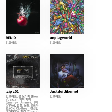
RENID
unplugworld
김고야드
김고야드
.zip z01
Justdoitlikeme!
김고야드
,
본 보야지
(Bon
김고야드
Voyaze)
,
지미 지미
(Jimmyy : Jimmy)
,
비바
(V1VA)
,
한끗
,
올드 클로우
즈
(Old Clothez)
,
정성민
(POPKID)
,
처리
(Churry)
,