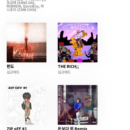
조상하
(SANG HA)
,
RUBREW
,
QuvicBoy
,
자
니초이
(ZANI CHOI)
편도
THE RICH;;
김고야드
김고야드
ZIP oFF #1
돈보다 위 Remix