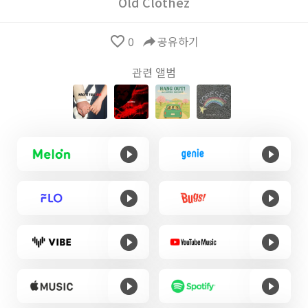
Old Clothez
favorite_border
0
reply
공유하기
관련 앨범