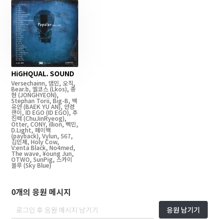
HiGHQUAL. SOUND
Versechainn
,
댐민
,
오직
,
Bear.b
,
엘코스
(Lkos)
,
종
현
(JONGHYEON)
,
Stephan Torii
,
Big-B
,
백
유안
(BAEK YU AN)
,
안경
잰이
,
ID EGO
(ID EGO)
,
추
진력
(ChuJinRyeog)
,
Otter
,
CONY
,
illion
,
빡민
,
D.Light
,
페이백
(payback)
,
Vylun
,
567
,
김민제
,
Holy Cow
,
V:enta Black
,
No4med
,
The wave
,
¥oung Jun
,
OTWO
,
SunPig
,
스카이
블루
(Sky Blue)
0개의 응원 메시지
응원 남기기