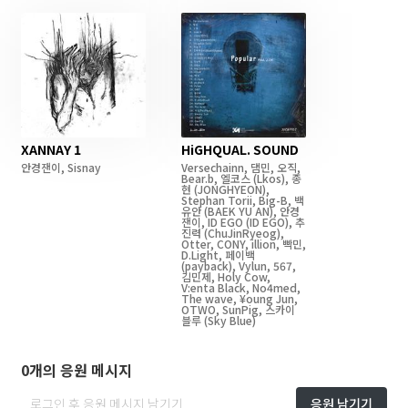
XANNAY 1
HiGHQUAL. SOUND
안경잰이
,
Sisnay
Versechainn
,
댐민
,
오직
,
Bear.b
,
엘코스
(Lkos)
,
종
현
(JONGHYEON)
,
Stephan Torii
,
Big-B
,
백
유안
(BAEK YU AN)
,
안경
잰이
,
ID EGO
(ID EGO)
,
추
진력
(ChuJinRyeog)
,
Otter
,
CONY
,
illion
,
빡민
,
D.Light
,
페이백
(payback)
,
Vylun
,
567
,
김민제
,
Holy Cow
,
V:enta Black
,
No4med
,
The wave
,
¥oung Jun
,
OTWO
,
SunPig
,
스카이
블루
(Sky Blue)
0개의 응원 메시지
응원 남기기