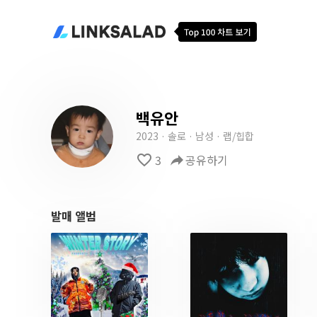
백유안
2023 · 솔로 · 남성 · 랩/힙합
favorite_border
3
reply
공유하기
발매 앨범