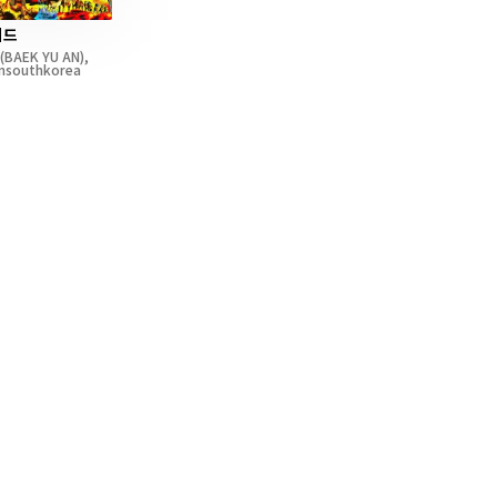
미드
(BAEK YU AN)
,
nsouthkorea