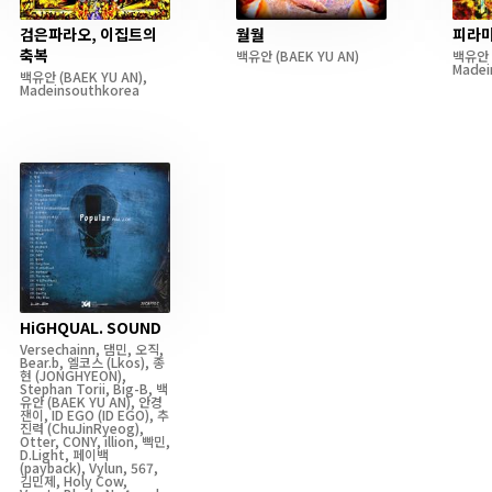
검은파라오, 이집트의
월월
피라
축복
백유안
(BAEK YU AN)
백유안
Madei
백유안
(BAEK YU AN)
,
Madeinsouthkorea
HiGHQUAL. SOUND
Versechainn
,
댐민
,
오직
,
Bear.b
,
엘코스
(Lkos)
,
종
현
(JONGHYEON)
,
Stephan Torii
,
Big-B
,
백
유안
(BAEK YU AN)
,
안경
잰이
,
ID EGO
(ID EGO)
,
추
진력
(ChuJinRyeog)
,
Otter
,
CONY
,
illion
,
빡민
,
D.Light
,
페이백
(payback)
,
Vylun
,
567
,
김민제
,
Holy Cow
,