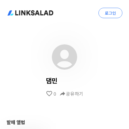
로그인
댐민
favorite_border
0
reply
공유하기
발매 앨범