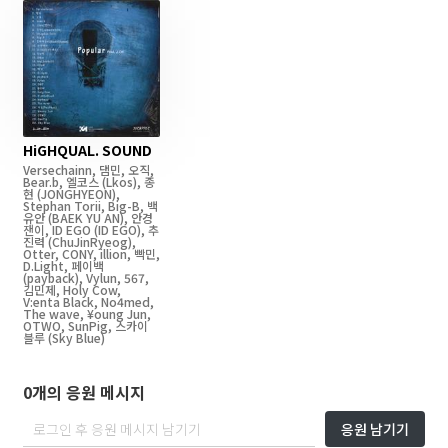
HiGHQUAL. SOUND
Versechainn
,
댐민
,
오직
,
Bear.b
,
엘코스
(Lkos)
,
종
현
(JONGHYEON)
,
Stephan Torii
,
Big-B
,
백
유안
(BAEK YU AN)
,
안경
잰이
,
ID EGO
(ID EGO)
,
추
진력
(ChuJinRyeog)
,
Otter
,
CONY
,
illion
,
빡민
,
D.Light
,
페이백
(payback)
,
Vylun
,
567
,
김민제
,
Holy Cow
,
V:enta Black
,
No4med
,
The wave
,
¥oung Jun
,
OTWO
,
SunPig
,
스카이
블루
(Sky Blue)
0개의 응원 메시지
응원 남기기