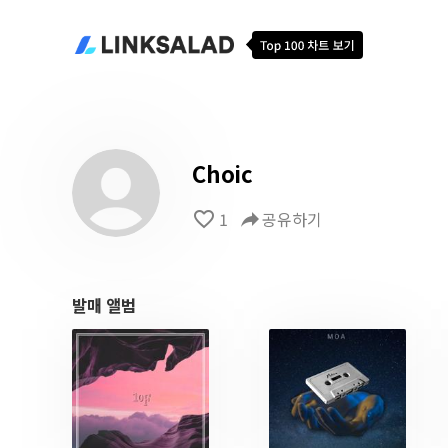
Choic
favorite_border
1
reply
공유하기
발매 앨범