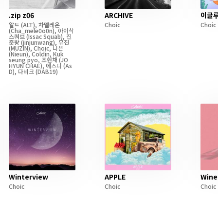
.zip z06
ARCHIVE
이글
알트
(ALT)
,
차멜레온
Choic
Choic
(Cha_mele0o0n)
,
아이삭
스쿼브
(Issac Squab)
,
진
준왕
(jinjunwang)
,
뮤진
(MUZIN)
,
Choic
,
니은
(Nieun)
,
Coldin
,
Kuk
seung pyo
,
조현채
(JO
HYUN CHAE)
,
에스디
(As
D)
,
다비크
(DAB19)
Winterview
APPLE
Wine
Choic
Choic
Choic