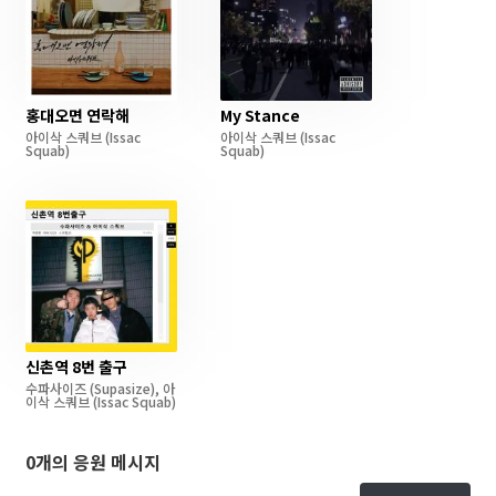
홍대오면 연락해
My Stance
아이삭 스쿼브
(Issac
아이삭 스쿼브
(Issac
Squab)
Squab)
신촌역 8번 출구
수파사이즈
(Supasize)
,
아
이삭 스쿼브
(Issac Squab)
0개의 응원 메시지