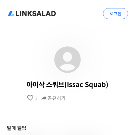
로그인
아이삭 스쿼브(Issac Squab)
favorite_border
1
reply
공유하기
발매 앨범