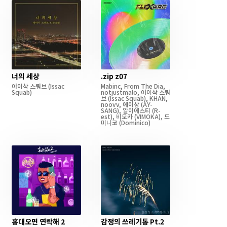
너의 세상
.zip z07
아이삭 스쿼브
(Issac
Mabinc
,
From The Dia
,
Squab)
notjustmalo
,
아이삭 스쿼
브
(Issac Squab)
,
KHAN
,
noovv
,
에이상
(AY-
SANG)
,
알이에스티
(R-
est)
,
비모카
(VIMOKA)
,
도
미니코
(Dominico)
홍대오면 연락해 2
감정의 쓰레기통 Pt.2