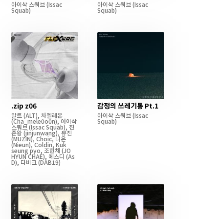
아이삭 스쿼브
(Issac
아이삭 스쿼브
(Issac
Squab)
Squab)
.zip z06
감정의 쓰레기통 Pt.1
알트
(ALT)
,
차멜레온
아이삭 스쿼브
(Issac
(Cha_mele0o0n)
,
아이삭
Squab)
스쿼브
(Issac Squab)
,
진
준왕
(jinjunwang)
,
뮤진
(MUZIN)
,
Choic
,
니은
(Nieun)
,
Coldin
,
Kuk
seung pyo
,
조현채
(JO
HYUN CHAE)
,
에스디
(As
D)
,
다비크
(DAB19)