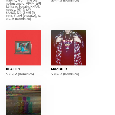
Mabinc
,
From The Dia
,
도미니코
(Dominico)
notjustmalo
,
아이삭 스쿼
브
(Issac Squab)
,
KHAN
,
noovv
,
에이상
(AY-
SANG)
,
알이에스티
(R-
est)
,
비모카
(VIMOKA)
,
도
미니코
(Dominico)
REALITY
MadBulls
도미니코
(Dominico)
도미니코
(Dominico)