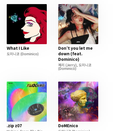
What I Like
Don’t you let me
down (feat.
도미니코
(Dominico)
Dominico)
제리
(Jerry)
,
도미니코
(Dominico)
.zip z07
DoMEnico