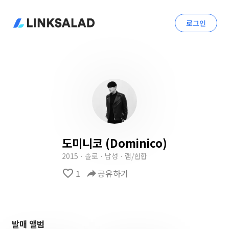
로그인
도미니코 (Dominico)
2015 · 솔로 · 남성 · 랩/힙합
favorite_border
1
reply
공유하기
발매 앨범