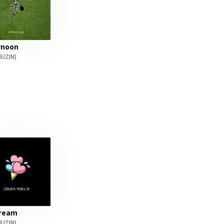
rnoon
UZIN)
Cream
UZIN)