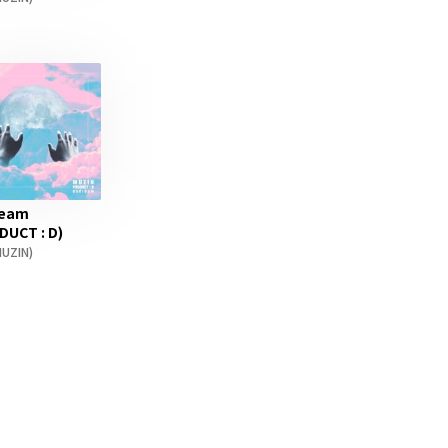
ream
DUCT : D)
UZIN)