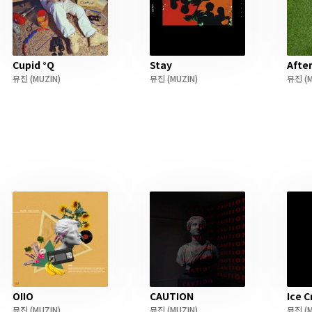
Cupid °Q
Stay
Afte
뮤진
(MUZIN)
뮤진
(MUZIN)
뮤진
(M
OIIO
CAUTION
Ice 
뮤진
(MUZIN)
뮤진
(MUZIN)
뮤진
(M