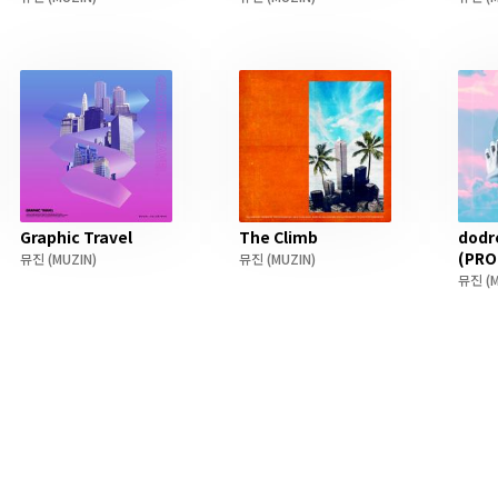
Graphic Travel
The Climb
dod
(PRO
뮤진
(MUZIN)
뮤진
(MUZIN)
뮤진
(M