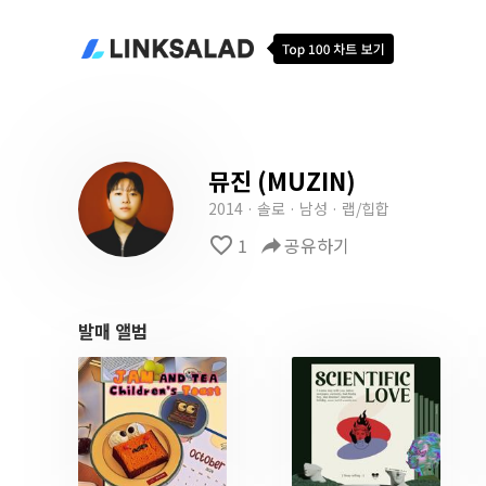
뮤진 (MUZIN)
2014 · 솔로 · 남성 · 랩/힙합
favorite_border
1
reply
공유하기
발매 앨범