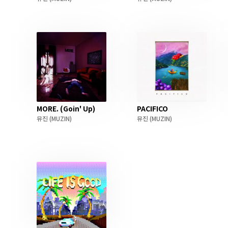
MORE. (Goin' Up)
PACIFICO
뮤진
(MUZIN)
뮤진
(MUZIN)