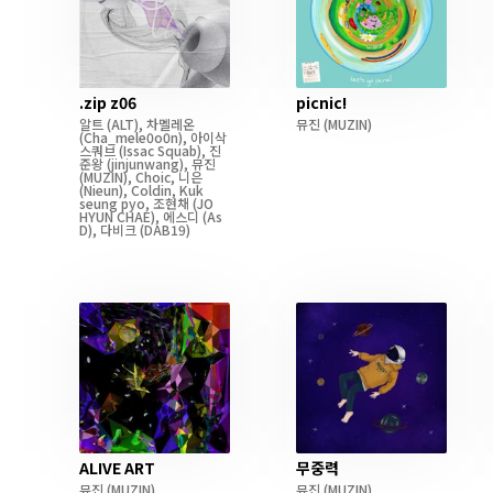
.zip z06
picnic!
알트
(ALT)
,
차멜레온
뮤진
(MUZIN)
(Cha_mele0o0n)
,
아이삭
스쿼브
(Issac Squab)
,
진
준왕
(jinjunwang)
,
뮤진
(MUZIN)
,
Choic
,
니은
(Nieun)
,
Coldin
,
Kuk
seung pyo
,
조현채
(JO
HYUN CHAE)
,
에스디
(As
D)
,
다비크
(DAB19)
ALIVE ART
무중력
뮤진
(MUZIN)
뮤진
(MUZIN)