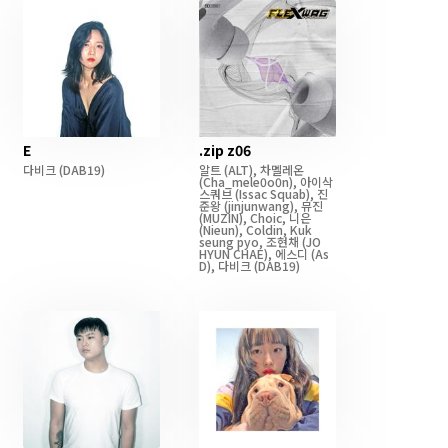
E
.zip z06
다비크
(DAB19)
알트
(ALT)
,
차멜레온
(Cha_mele0o0n)
,
아이삭
스쿼브
(Issac Squab)
,
진
준왕
(jinjunwang)
,
뮤진
(MUZIN)
,
Choic
,
니은
(Nieun)
,
Coldin
,
Kuk
seung pyo
,
조현채
(JO
HYUN CHAE)
,
에스디
(As
D)
,
다비크
(DAB19)