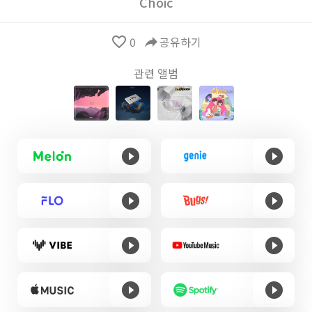
Choic
favorite_border
0
reply
공유하기
관련 앨범