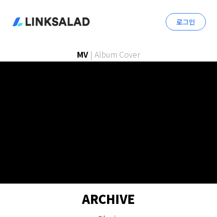
로그인
MV
|
Album Cover
ARCHIVE