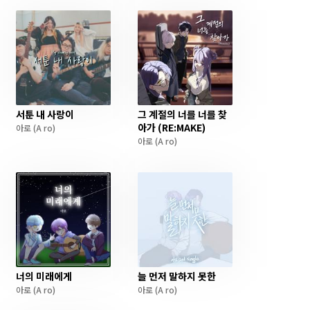
서툰 내 사랑이
그 계절의 너를 너를 찾
아가 (RE:MAKE)
아로
(A ro)
아로
(A ro)
너의 미래에게
늘 먼저 말하지 못한
아로
(A ro)
아로
(A ro)