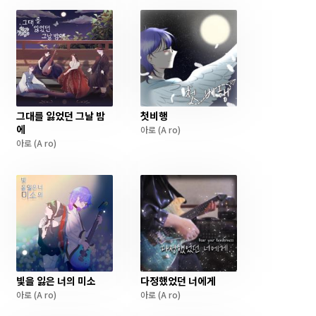
그대를 잃었던 그날 밤
첫비행
에
아로
(A ro)
아로
(A ro)
빛을 잃은 너의 미소
다정했었던 너에게
아로
(A ro)
아로
(A ro)