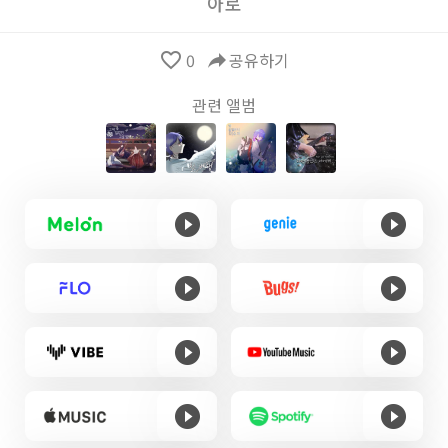
아로
favorite_border
0
reply
공유하기
관련 앨범