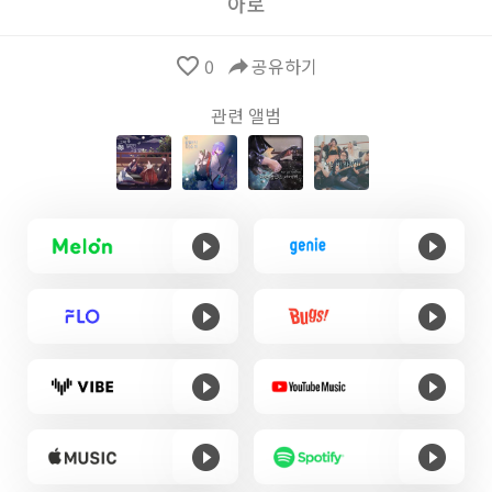
아로
favorite_border
0
reply
공유하기
관련 앨범