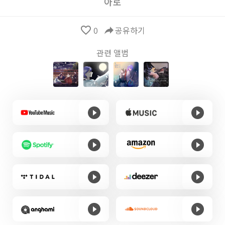
아로
favorite_border
0
reply
공유하기
관련 앨범