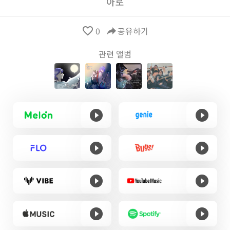
아로
favorite_border
0
reply
공유하기
관련 앨범