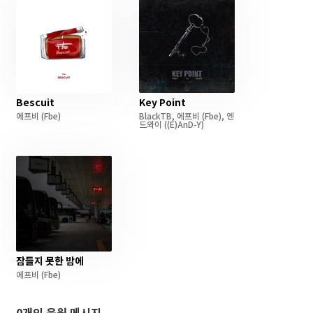
Bescuit
Key Point
에프비
(Fbe)
BlackTB
,
에프비
(Fbe)
,
엔
드와이
((E)AnD-Y)
잠들지 못한 밤에
에프비
(Fbe)
0개의 응원 메시지