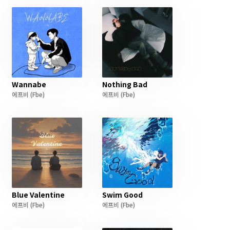
Wannabe
Nothing Bad
에프비
(Fbe)
에프비
(Fbe)
Blue Valentine
Swim Good
에프비
(Fbe)
에프비
(Fbe)