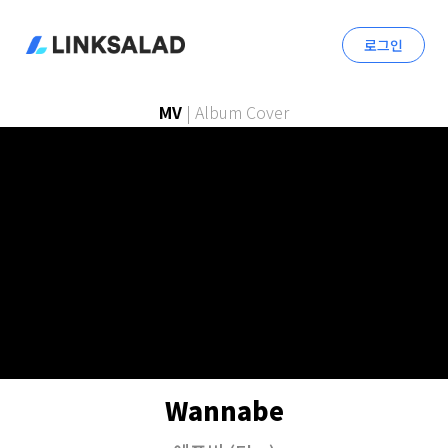
로그인
MV
|
Album Cover
Wannabe