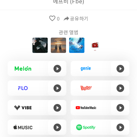
에프비 (Fbe)
favorite_border
0
reply
공유하기
관련 앨범