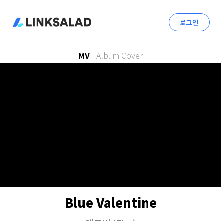
로그인
MV
|
Album Cover
Blue Valentine