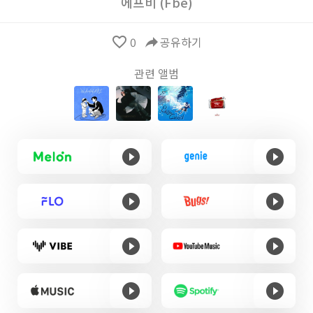
에프비 (Fbe)
favorite_border
0
reply
공유하기
관련 앨범