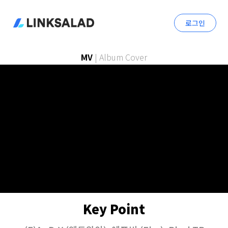
로그인
MV
|
Album Cover
Key Point