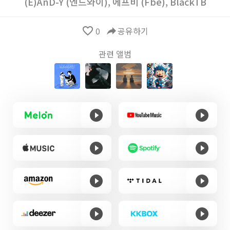
(E)AnD-Y (엔드와이)
,
에프비 (Fbe)
,
BlackTB
favorite_border
0
reply
공유하기
관련 앨범