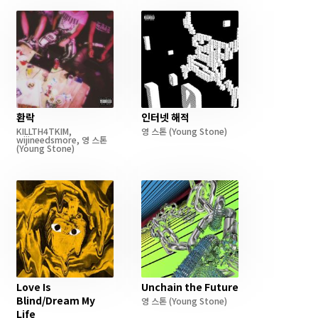
환락
인터넷 해적
KILLTH4TKIM
,
영 스톤
(Young Stone)
wijineedsmore
,
영 스톤
(Young Stone)
Love Is
Unchain the Future
Blind/Dream My
영 스톤
(Young Stone)
Life