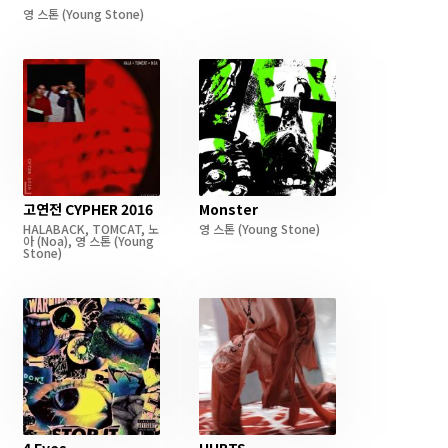
영 스톤
(Young Stone)
고연전 CYPHER 2016
Monster
HALABACK
,
TOMCAT
,
노
영 스톤
(Young Stone)
아
(Noa)
,
영 스톤
(Young
Stone)