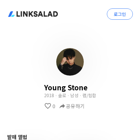
로그인
Young Stone
2018 · 솔로 · 남성 · 랩/힙합
favorite_border
0
reply
공유하기
발매 앨범