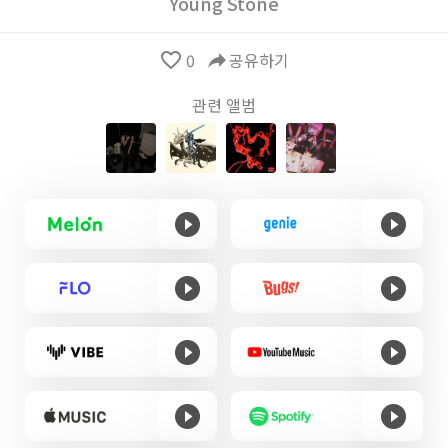
Young Stone
favorite_border
0
reply
공유하기
관련 앨범