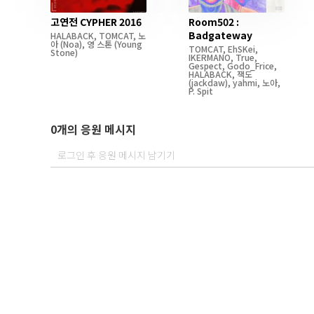
고연전 CYPHER 2016
Room502 :
Badgateway
HALABACK
,
TOMCAT
,
노
아
(Noa)
,
영 스톤
(Young
TOMCAT
,
EhSKei
,
Stone)
IKERMANO
,
True
,
Gespect
,
Godo_Frice
,
HALABACK
,
잭도
(jackdaw)
,
yahmi
,
노아
,
P. Spit
0개의 응원 메시지