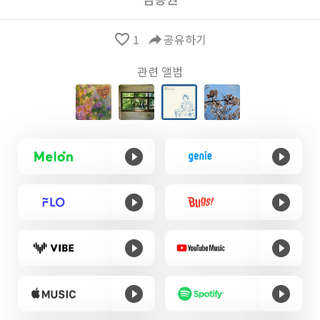
favorite_border
1
reply
공유하기
관련 앨범