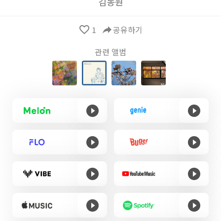
김동원
favorite_border
1
reply
공유하기
관련 앨범