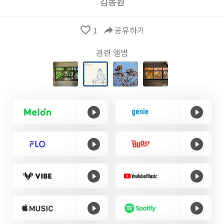
김동원
favorite_border
1
reply
공유하기
관련 앨범