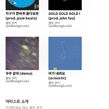
지구가 한바퀴 돌다보면
GOLD GOLD GOLD !
(prod. jxsie beats)
(prod. john fou)
웰빙 쿠키
웰빙 쿠키
(wellbeingkooki)
(wellbeingkooki)
우주 같아 (demo)
비가 내려요
(acoustic)
웰빙 쿠키
(wellbeingkooki)
웰빙 쿠키
(wellbeingkooki)
아티스트 소개
안녕하세요 저는 웰빙 쿠키