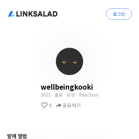
로그인
wellbeingkooki
2021 · 솔로 · 남성 · R&b/Soul
favorite_border
0
reply
공유하기
발매 앨범