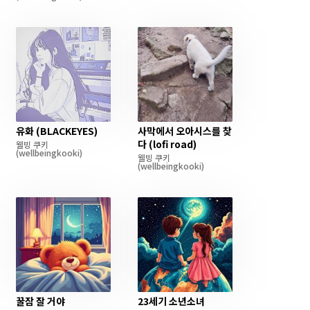
유화 (BLACKEYES)
사막에서 오아시스를 찾
다 (lofi road)
웰빙 쿠키
(wellbeingkooki)
웰빙 쿠키
(wellbeingkooki)
꿀잠 잘 거야
23세기 소년소녀