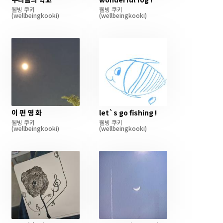
웰빙 쿠키
웰빙 쿠키
(wellbeingkooki)
(wellbeingkooki)
이 편 영 화
let`s go fishing !
웰빙 쿠키
웰빙 쿠키
(wellbeingkooki)
(wellbeingkooki)