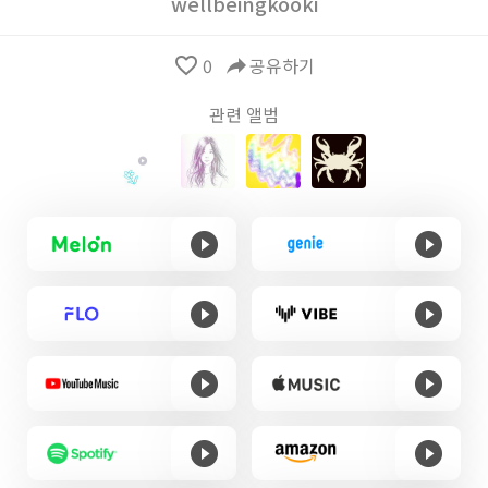
wellbeingkooki
favorite_border
0
reply
공유하기
관련 앨범