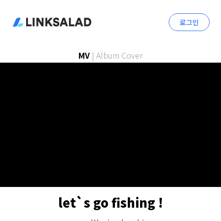
로그인
MV
|
Album Cover
let`s go fishing !