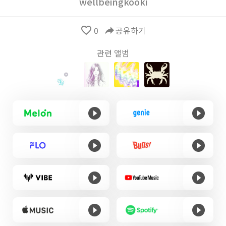
wellbeingkooki
favorite_border
0
reply
공유하기
관련 앨범