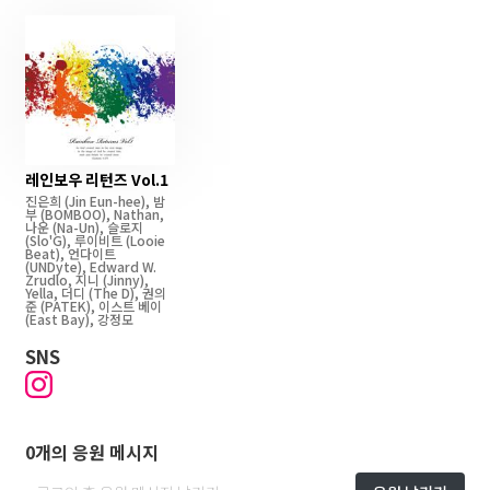
레인보우 리턴즈 Vol.1
진은희
(Jin Eun-hee)
,
밤
부
(BOMBOO)
,
Nathan
,
나운
(Na-Un)
,
슬로지
(Slo'G)
,
루이비트
(Looie
Beat)
,
언다이트
(UNDyte)
,
Edward W.
Zrudlo
,
지니
(Jinny)
,
Yella
,
더디
(The D)
,
권의
준
(PATEK)
,
이스트 베이
(East Bay)
,
강정모
SNS
0개의 응원 메시지