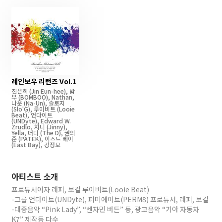
레인보우 리턴즈 Vol.1
진은희
(Jin Eun-hee)
,
밤
부
(BOMBOO)
,
Nathan
,
나운
(Na-Un)
,
슬로지
(Slo'G)
,
루이비트
(Looie
Beat)
,
언다이트
(UNDyte)
,
Edward W.
Zrudlo
,
지니
(Jinny)
,
Yella
,
더디
(The D)
,
권의
준
(PATEK)
,
이스트 베이
(East Bay)
,
강정모
아티스트 소개
프로듀서이자 래퍼, 보컬 루이비트(Looie Beat)
-그룹 언다이트(UNDyte), 퍼미에이트(PERM8) 프로듀서, 래퍼, 보컬
-대중음악 “Pink Lady”, “벤자민 버튼” 등, 광고음악 “기아 자동차
K7” 제작등 다수