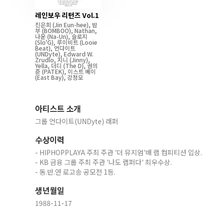
레인보우 리턴즈 Vol.1
진은희
(Jin Eun-hee)
,
밤
부
(BOMBOO)
,
Nathan
,
나운
(Na-Un)
,
슬로지
(Slo'G)
,
루이비트
(Looie
Beat)
,
언다이트
(UNDyte)
,
Edward W.
Zrudlo
,
지니
(Jinny)
,
Yella
,
더디
(The D)
,
권의
준
(PATEK)
,
이스트 베이
(East Bay)
,
강정모
아티스트 소개
그룹 언다이트(UNDyte) 래퍼
수상이력
- HIPHOPPLAYA 주최 주관 '더 뮤지엄'배 랩 컴피티션 입상.
- KB 금융 그룹 주최 주관 '나도 랩퍼다' 최우수상.
- 동.반.연 로고송 공모전 1등.
생년월일
1988-11-17