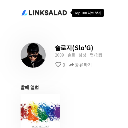
슬로지(Slo'G)
2009 · 솔로 · 남성 · 랩/힙합
favorite_border
0
reply
공유하기
발매 앨범