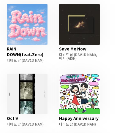
RAIN
Save Me Now
DOWN(feat.Zero)
다비드 남
(DAV1D NAM)
,
애시
(AISH)
다비드 남
(DAV1D NAM)
Oct 9
Happy Anniversary
다비드 남
(DAV1D NAM)
다비드 남
(DAV1D NAM)