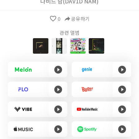
다비드 남(DAV1D NAM)
favorite_border
0
reply
공유하기
관련 앨범