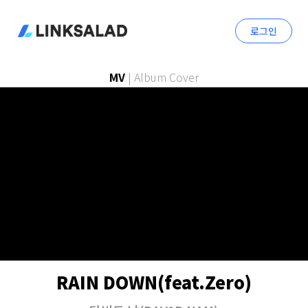
로그인
MV
|
Album Cover
RAIN DOWN(feat.Zero)