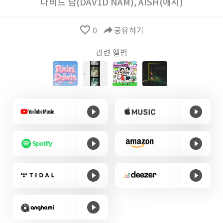
다비드 남(DAV1D NAM)
,
AISH(애시)
favorite_border
0
reply
공유하기
관련 앨범