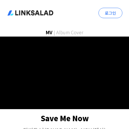
로그인
MV
|
Album Cover
Save Me Now