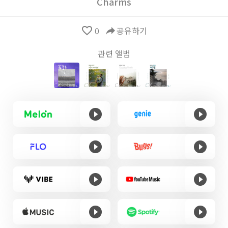
Charms
favorite_border
0
reply
공유하기
관련 앨범