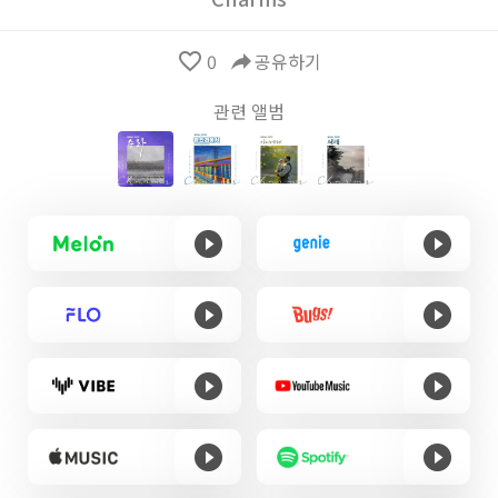
favorite_border
0
reply
공유하기
관련 앨범