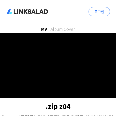
로그인
MV
|
Album Cover
.zip z04