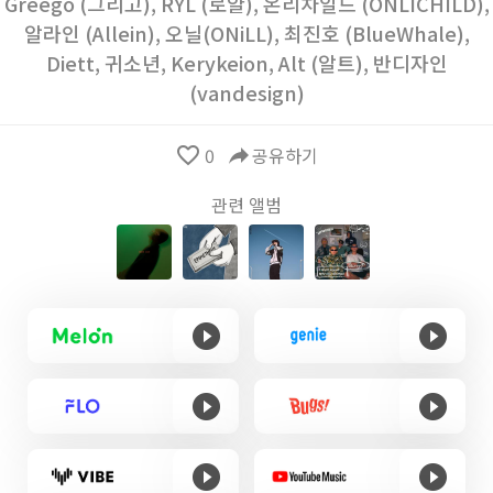
Greego (그리고)
,
RYL (로얄)
,
온리차일드 (ONLICHILD)
,
알라인 (Allein)
,
오닐(ONiLL)
,
최진호 (BlueWhale)
,
Diett
,
귀소년
,
Kerykeion
,
Alt (알트)
,
반디자인
(vandesign)
favorite_border
0
reply
공유하기
관련 앨범