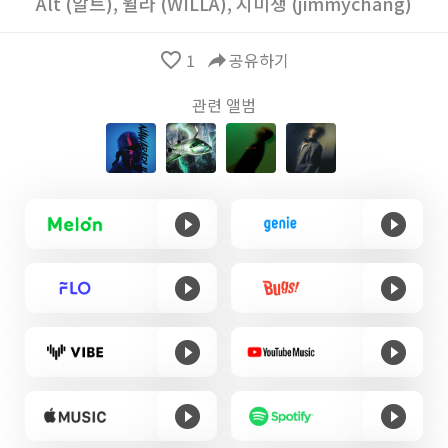
Alt (알트)
,
윌라 (WILLA)
,
지미챙 (jimmychang)
favorite_border
1
reply
공유하기
관련 앨범