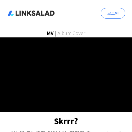
로그인
MV
|
Album Cover
Skrrr?