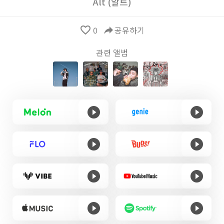
Alt (알트)
favorite_border
0
reply
공유하기
관련 앨범