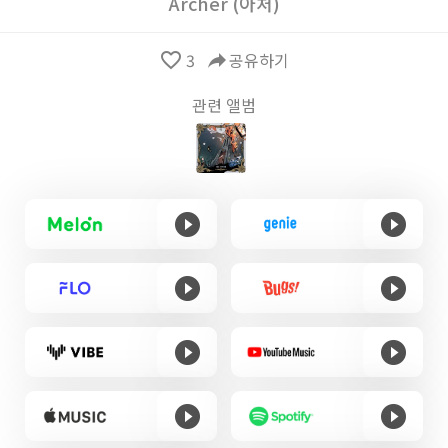
Archer (아처)
favorite_border
3
reply
공유하기
관련 앨범