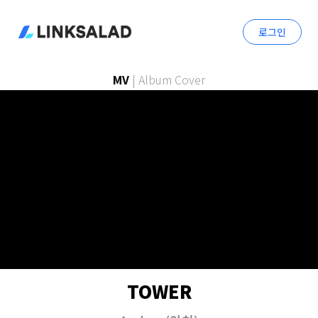
로그인
MV
|
Album Cover
TOWER