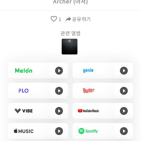
Archer (아처)
favorite_border
1
reply
공유하기
관련 앨범