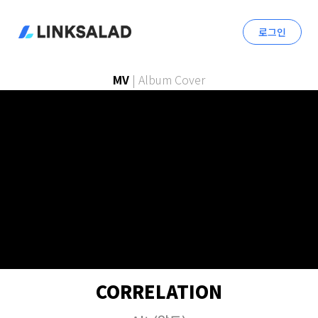
로그인
MV
|
Album Cover
CORRELATION