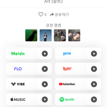
Alt (알트)
favorite_border
0
reply
공유하기
관련 앨범