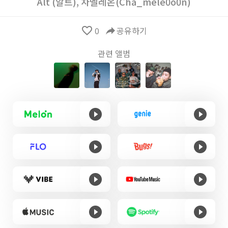
Alt (알트)
,
차멜레온(Cha_mele0o0n)
favorite_border
0
reply
공유하기
관련 앨범