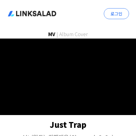
로그인
MV
|
Album Cover
Just Trap