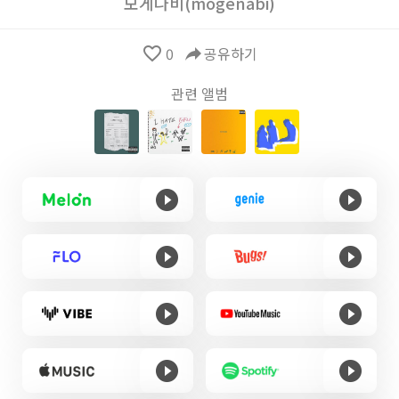
모게나비(mogenabi)
favorite_border
0
reply
공유하기
관련 앨범