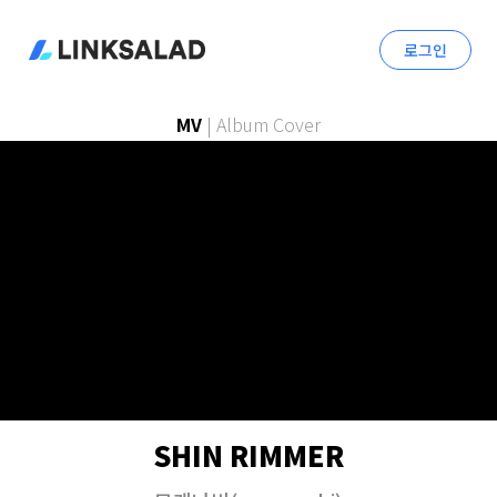
로그인
MV
|
Album Cover
SHIN RIMMER